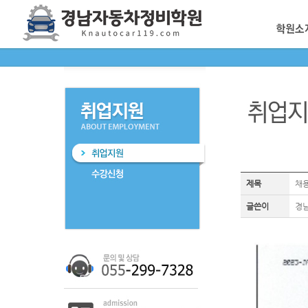
제목
채
글쓴이
경